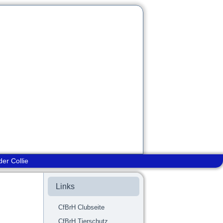
der Collie
Links
CfBrH Clubseite
CfBrH Tierschutz