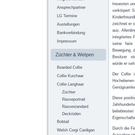
treuesten un
Ansprechpartner
verkörpert 
LG Termine
Kinderfreu
zeichnet er 
Austellungen
aus. Allerdi
Bankverbindung
integriertes
Impressum
seine fair
Bewegung, di
Züchter & Welpen
Besitzer st
würde er seh
Bearded Collie
Der Collie 
Collie Kurzhaar
Hochebenen S
Collie Langhaar
Genügsamkeit
Züchter
Diese positi
Rasseportrait
Jahrhundert
Rassestandard
beliebtesten
Deckrüden
Eigenschafte
Bobtail
Durch die Fe
Welsh Corgi Cardigan
Aussehen und