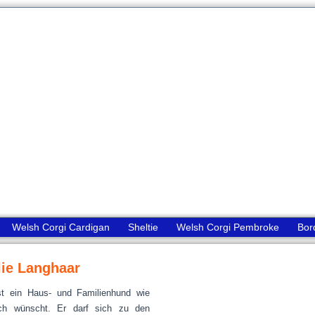
Welsh Corgi Cardigan
Sheltie
Welsh Corgi Pembroke
Bor
lie Langhaar
ist ein Haus- und Familienhund wie
ch wünscht. Er darf sich zu den