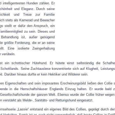
d intelligentesten Hunden zählen. Er
Schönheit und Eleganz. Durch seine
ndlichkeit und Treue zur Familie
sich stets als Kamerad und Bewacher
ngs stellt er dafür den Anspruch, ein
 Familienmitglied zu sein. Dieses und
e Behandlung ist, außer genügend
e größte Forderung, die er an seine
ellt. Eine isolierte Zwingerhaltung
r verübeln.
ist ein schottischer Hütehund. Er hütete einst selbständig die Schafh
chottlands. Seine Zuchtauslese konzentrierte sich auf Klugheit, Leistungs
. Darüber hinaus durfte er kein Hektiker und Wilderer sein.
ven Eigenschaften und sein imposantes Erscheinungsbild ließen den Collie
wende in die Herrschaftshäuser Englands Einzug halten. Er wurde bald 
 Gesellschaftshunde der ganzen Welt. Ebenso wurde der Collie früher wegen
n verstärkt als Melde-, Sanitäts- und Rettungshund eingesetzt.
rnsehserie „Lassie“ entstand ein eigenes Bild des Collies, geprägt durch de
 Verhalten. Somit ist es auch nicht verwunderlich, daß heute Collies in Größ