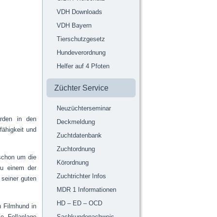
VDH Downloads
VDH Bayern
Tierschutzgesetz
Hundeverordnung
Helfer auf 4 Pfoten
Züchter Service
Neuzüchterseminar
erden in den
Deckmeldung
fähigkeit und
Zuchtdatenbank
Zuchtordnung
 schon um die
Körordnung
zu einem der
Zuchtrichter Infos
 seiner guten
MDR 1 Informationen
HD – ED – OCD
n Filmhund in
e, Fellanlage
Sachkundenachweis